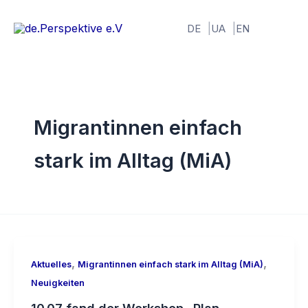
Zum
Inhalt
DE
UA
EN
springen
Migrantinnen einfach
stark im Alltag (MiA)
,
,
Aktuelles
Migrantinnen einfach stark im Alltag (MiA)
Neuigkeiten
10.07 fand der Workshop „Plan