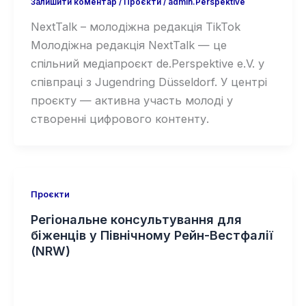
Залишити коментар
/
Проєкти
/
admin.Perspektive
NextTalk – молодіжна редакція TikTok
Молодіжна редакція NextTalk — це
спільний медіапроєкт de.Perspektive e.V. у
співпраці з Jugendring Düsseldorf. У центрі
проєкту — активна участь молоді у
створенні цифрового контенту.
Проєкти
Регіональне консультування для
біженців у Північному Рейн-Вестфалії
(NRW)