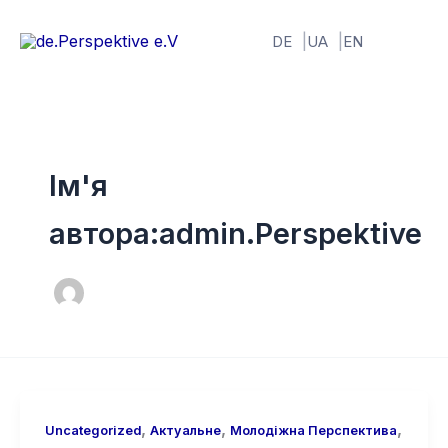
Перейти
до
DE
UA
EN
вмісту
Ім'я
автора:admin.Perspektive
,
,
,
Uncategorized
Актуальне
Молодіжна Перспектива