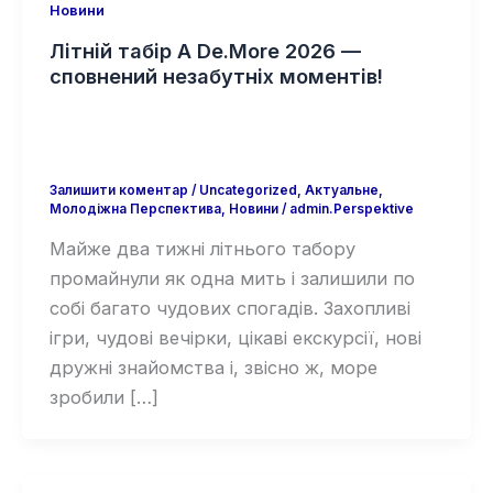
Новини
Літній табір A De.More 2026 —
сповнений незабутніх моментів!
Залишити коментар
/
Uncategorized
,
Актуальне
,
Молодіжна Перспектива
,
Новини
/
admin.Perspektive
Майже два тижні літнього табору
промайнули як одна мить і залишили по
собі багато чудових спогадів. Захопливі
ігри, чудові вечірки, цікаві екскурсії, нові
дружні знайомства і, звісно ж, море
зробили […]