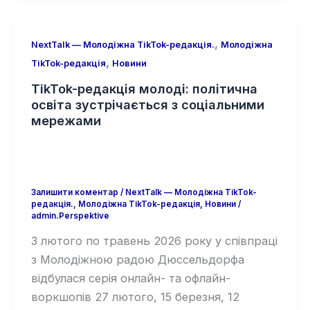
,
NextTalk — Молодіжна TikTok-редакція.
Молодіжна
,
TikTok-редакція
Новини
TikTok-редакція молоді: політична
освіта зустрічається з соціальними
мережами
Залишити коментар
/
NextTalk — Молодіжна TikTok-
редакція.
,
Молодіжна TikTok-редакція
,
Новини
/
admin.Perspektive
З лютого по травень 2026 року у співпраці
з Молодіжною радою Дюссельдорфа
відбулася серія онлайн- та офлайн-
воркшопів 27 лютого, 15 березня, 12