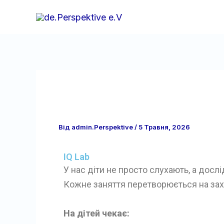
Перейти
до
вмісту
Від
admin.Perspektive
/
5 Травня, 2026
IQ Lab
У нас діти не просто слухають, а досл
Кожне заняття перетворюється на зах
На дітей чекає: