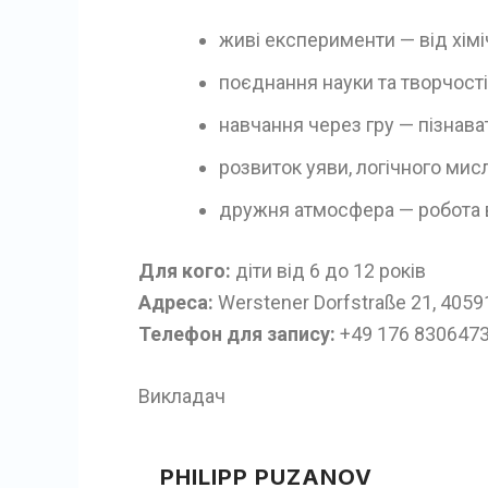
живі експерименти — від хімі
поєднання науки та творчості
навчання через гру — пізнават
розвиток уяви, логічного мис
дружня атмосфера — робота в 
Для кого:
діти від 6 до 12 років
Адреса:
Werstener Dorfstraße 21, 4059
Телефон для запису:
+49 176 830647
Викладач
PHILIPP PUZANOV