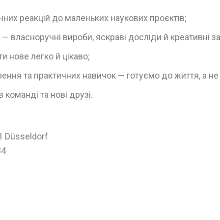
чних реакцій до маленьких наукових проєктів;
 — власноручні вироби, яскраві досліди й креативні з
и нове легко й цікаво;
лення та практичних навичок — готуємо до життя, а н
команді та нові друзі.
1 Düsseldorf
34