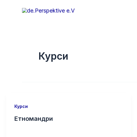
Перейти
до
вмісту
Курси
Курси
Етномандри