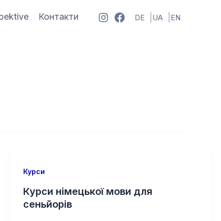
pektive
Контакти
DE
UA
EN
Курси
Курси німецької мови для
сеньйорів