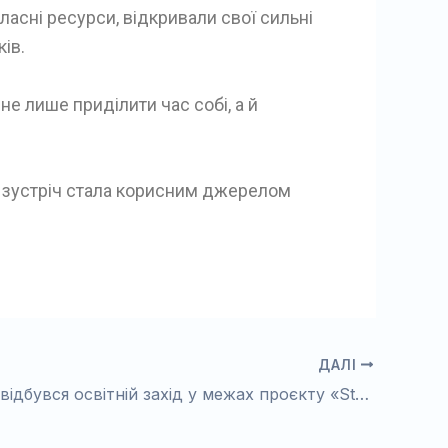
ласні ресурси, відкривали свої сильні
ів.
не лише приділити час собі, а й
я зустріч стала корисним джерелом
ДАЛІ
24 травня відбувся освітній захід у межах проєкту «Starthilfe PLUS. Професіоналізація українських і PostOst організацій і ініціатив»