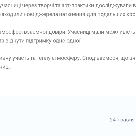
часниці через творчі та арт-практики досліджували в
знаходили нові джерела натхнення для подальших крок
атмосфері взаємної довіри. Учасниці мали можливість 
та відчути підтримку одне одної.
тивну участь та теплу атмосферу. Сподіваємося, що ц
ниці.