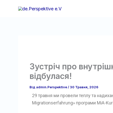
Перейти
до
вмісту
Зустріч про внутріш
відбулася!
Від
admin.Perspektive
/
30 Травня, 2026
29 травня ми провели теплу та надихаюч
Migrationserfahrung» програми MiA-Kur