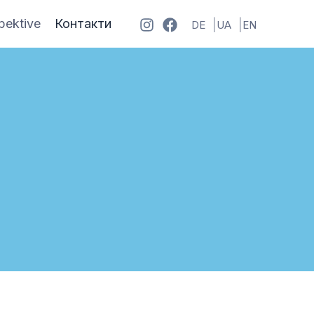
pektive
Контакти
DE
UA
EN